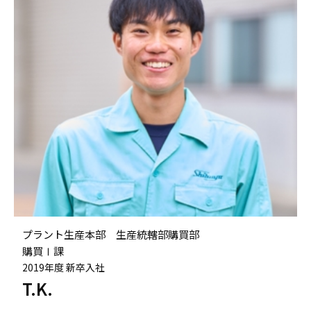
プラント生産本部 生産統轄部購買部
購買Ⅰ課
2019年度 新卒入社
T.K.