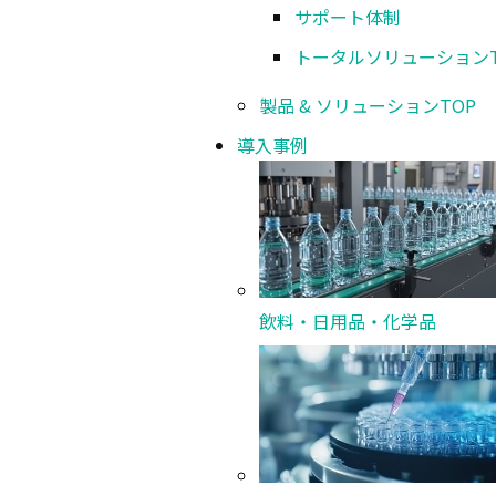
サポート体制
入力電源
※1
トータルソリューション
製品 & ソリューション
TOP
機械寸法
※2
導入事例
機械質量
※１
レーザ発振器、チラーユニットなどの標準装
※２
チラーユニットの設置スペースが別途必要で
飲料・日用品・化学品
■改良により仕様を変更することがあります。