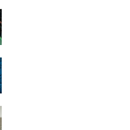
澁谷工業株式会社
メカトロ統轄本部 サイラス本部
-0054 石川県金沢市若宮2-232 TEL 076-263-8111 FAX 076-262
メールでのお問い合わせ