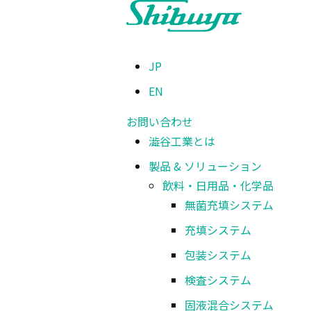
TOP
>
製品 & ソリューション
>
工作加工
>
ガスレーザ加工機
>
超コンパ
JP
EN
ガスレーザ加工機
超コンパクトガスレ
お問い合わせ
澁谷工業とは
製品 & ソリューション
飲料・日用品・化学品
省スペース化を実現したガスレーザ加工機です。
無菌充填システム
充填システム
包装システム
ファルコン-Sシリーズ
検査システム
固液混合システム