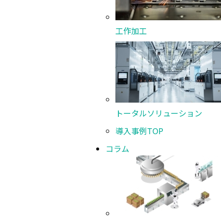
ガスレーザ加工機
工作加工
ウォータジェット切断加工機
レーザアブレーション加工機
トータルソリューション
その他の切断加工機
導入事例
TOP
コラム
レーザ溶接機
油圧プレス