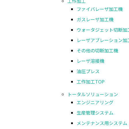
工作加工
搭載発振器
ファイバレーザ加工機
ガスレーザ加工機
定格出力
ウォータジェット切断加
加工範囲
※1
レーザアブレーション加
その他の切断加工機
早送り速度
レーザ溶接機
油圧プレス
Ｚ軸移動範囲
工作加工
TOP
制御軸数
トータルソリューション
エンジニアリング
駆動方式
生産管理システム
メンテナンス用システム
数値入力最小単位