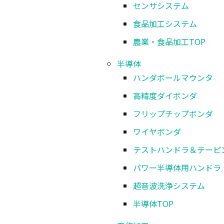
センサシステム
食品加工システム
超コンパクト設計により、設置スペースを大
農業・食品加工
TOP
半導体
手動リポジショニングにより、4'×8'のワ
ハンダボールマウンタ
NC装置、レーザ発振器を内蔵しコンパクト
高精度ダイボンダ
フリップチップボンダ
ワイヤボンダ
テストハンドラ＆テーピ
仕様
パワー半導体用ハンドラ
超音波洗浄システム
型式
半導体
TOP