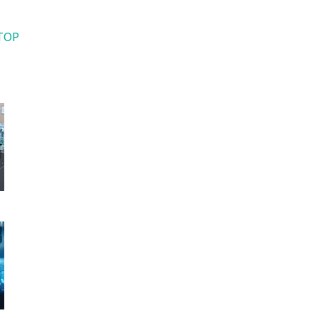
3φ 200V 50/60
TOP
2450(L)×2330(W
5000k
備を含んだ数値です。
す。
製品に関するお問い合わせ