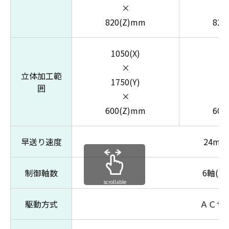
×
820(Z)mm
820
1050(X)
20
×
立体加工範
1750(Y)
17
囲
×
600(Z)mm
600
早送り速度
24m/mi
制御軸数
6軸(X,Y
scrollable
駆動方式
ＡＣサ