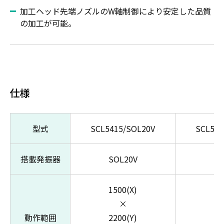
加工ヘッド先端ノズルのW軸制御により安定した品質
の加工が可能。
仕様
型式
SCL5415/SOL20V
SCL542
搭載発振器
SOL20V
SO
1500(X)
25
×
動作範囲
2200(Y)
22