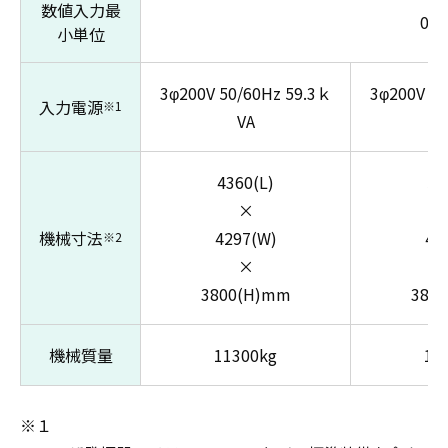
数値入力最
0.
小単位
3φ200V 50/60Hz 59.3ｋ
3φ200V 50
入力電源
※1
VA
4360(L)
56
×
機械寸法
4297(W)
42
※2
×
3800(H)mm
380
機械質量
11300kg
13
※１