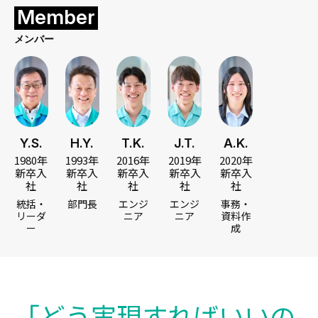
Member
メンバー
Y.S.
H.Y.
T.K.
J.T.
A.K.
1980年
1993年
2016年
2019年
2020年
新卒入
新卒入
新卒入
新卒入
新卒入
社
社
社
社
社
統括・
部門長
エンジ
エンジ
事務・
リーダ
ニア
ニア
資料作
ー
成
「どう実現すればいいの