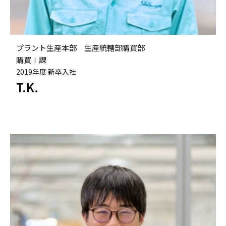
プラント生産本部 生産統轄部購買部
購買Ⅰ課
2019年度 新卒入社
T.K.