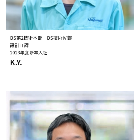
BS第2技術本部 BS技術Ⅳ部
設計Ⅱ課
2023年度 新卒入社
K.Y.