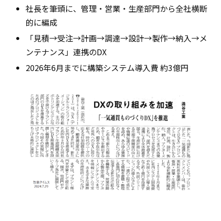
社長を筆頭に、管理・営業・生産部門から全社横断
的に編成
「見積→受注→計画→調達→設計→製作→納入→メ
ンテナンス」連携のDX
2026年6月までに構築システム導入費 約3億円