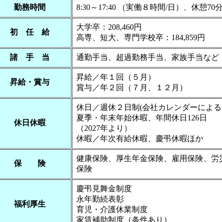
勤務時間
8:30～17:40 （実働８時間/日）、休憩70
大学卒：208,460円
初 任 給
高専、短大、専門学校卒：184,859円
諸 手 当
通勤手当、超過勤務手当、家族手当など
昇給／年１回（５月）
昇給・賞与
賞与／年２回（７月、１２月）
休日／週休２日制(会社カレンダーによる
夏季・年末年始休暇、年間休日126日
休日休暇
（2027年より）
休暇／年次有給休暇、慶弔休暇ほか
健康保険、厚生年金保険、雇用保険、労
保 険
保険
慶弔見舞金制度
永年勤続表彰
福利厚生
育児・介護休業制度
家賃補助制度（条件あり）