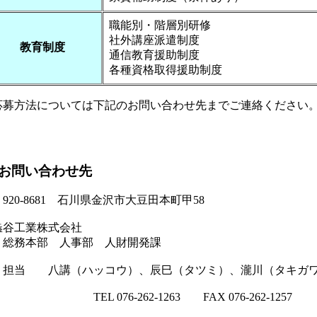
職能別・階層別研修
社外講座派遣制度
教育制度
通信教育援助制度
各種資格取得援助制度
法については下記のお問い合わせ先までご連絡ください
問い合わせ先
-8681 石川県金沢市大豆田本町甲58
業株式会社
部 人事部 人財開発課
八講（ハッコウ）、辰巳（タツミ）、瀧川（タキガ
76-262-1263 FAX 076-262-1257