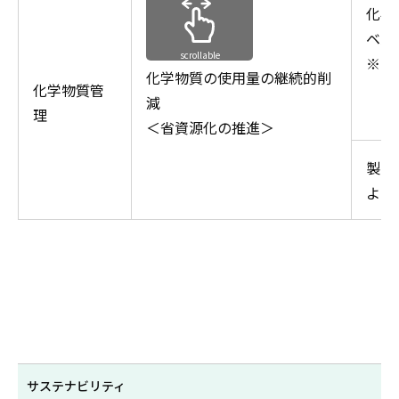
化学
ベル
scrollable
※国
化学物質の使用量の継続的削
む
化学物質管
減
R
理
＜省資源化の推進＞
製品
よる
サステナビリティ