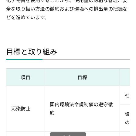
化学物質を使用することから、使用量の厳格な管理、安
全な取り扱い方法の徹底および環境への排出量の把握な
どを進めています。
目標と取り組み
項目
目標
社員
国内環境法令規制値の遵守徹
汚染防止
底
環境
の実