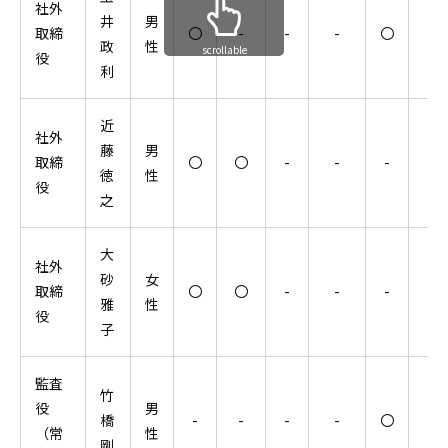
社外
井
男
取締
〇
-
-
-
〇
-
政
性
scrollable
役
利
近
社外
藤
男
取締
〇
〇
-
-
-
〇
徳
性
役
之
大
社外
砂
女
取締
〇
〇
-
-
-
-
雅
性
役
子
監査
竹
役
男
橋
-
-
-
-
〇
-
（常
性
剛