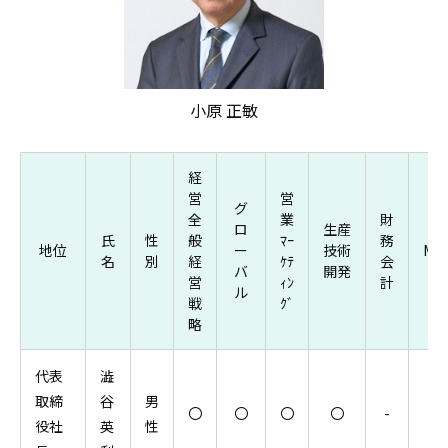
小原 正敏
経
営
営
グ
全
業
財
ロ
生産
氏
性
般
ﾏｰ
務
地位
ー
技術
M&
名
別
経
ｹﾃ
会
バ
開発
営
ｨﾝ
計
ル
戦
ｸﾞ
略
代表
澁
取締
谷
男
〇
〇
〇
〇
-
〇
役社
英
性