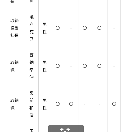
長
利
毛
取締
利
男
役副
〇
-
〇
〇
-
-
克
性
社長
己
西
取締
納
男
〇
-
〇
〇
-
-
役
幸
性
伸
宮
取締
前
男
〇
〇
-
-
〇
〇
役
和
性
浩
玉