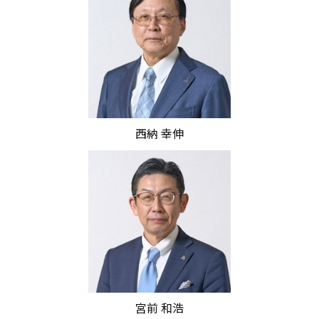
西納 幸伸
宮前 和浩