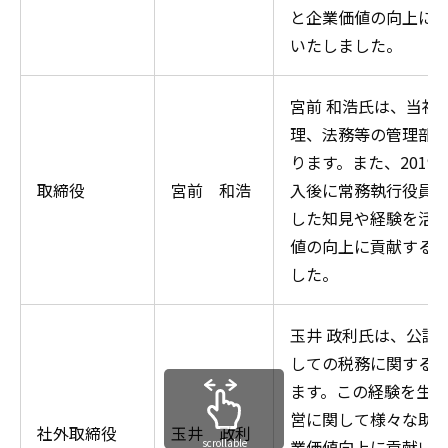
と企業価値の向上に
いたしました。
宮前 和浩氏は、当社
理、法務等の管理部
ります。また、2019
取締役
宮前 和浩
入後に常務執行役員
した知見や経験を活
値の向上に貢献する
した。
玉井 政利氏は、公認
しての税務に関する
ます。この経験を生
営に関して様々な助
社外取締役
玉井 政利
scrollable
業価値向上に貢献い