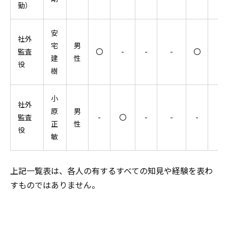
勤）
安
社外
宅
男
監査
〇
-
-
-
〇
-
建
性
役
樹
小
社外
原
男
監査
-
〇
-
-
-
〇
正
性
役
敏
上記一覧表は、各人の有するすべての知見や経験を表わ
すものではありません。