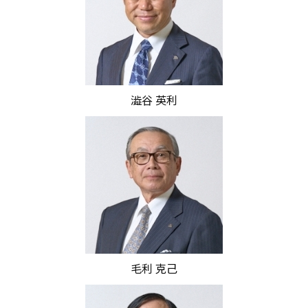
澁谷 英利
毛利 克己