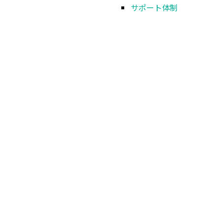
サポート体制
トータルソリューション
製品 & ソリューション
TOP
導入事例
飲料・日用品・化学品