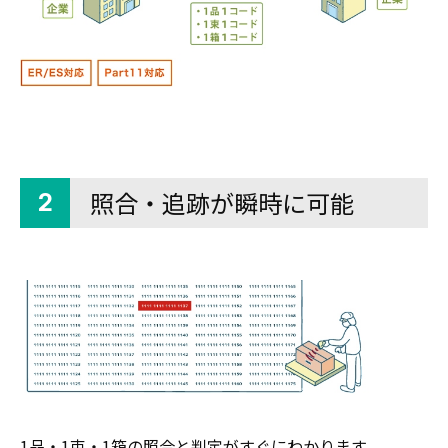
照合・追跡が瞬時に可能
2
1品・1束・1箱の照合と判定がすぐにわかります。