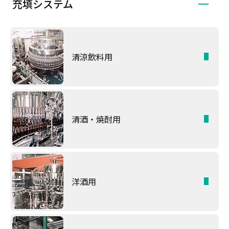
充填システム
清涼飲料用
清酒・焼酎用
洋酒用