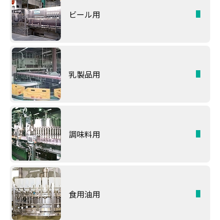
ビール用
乳製品用
調味料用
食用油用