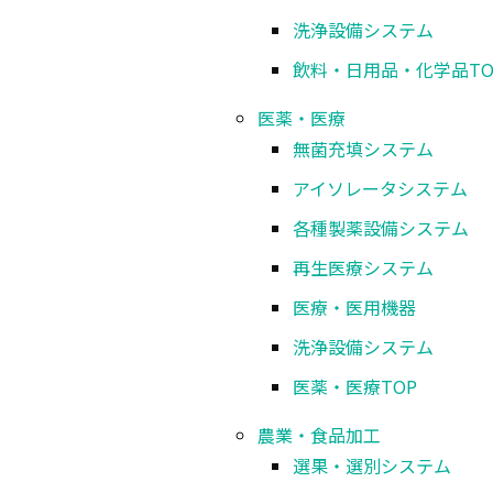
さまざまな形状の容器に兼用可能なフレキシブルな
洗浄設備システム
飲料・日用品・化学品
TO
医薬・医療
無菌充填システム
アイソレータシステム
各種製薬設備システム
再生医療システム
医療・医用機器
洗浄設備システム
医薬・医療
TOP
モジュール型汎用ボトリングライン
農業・食品加工
選果・選別システム