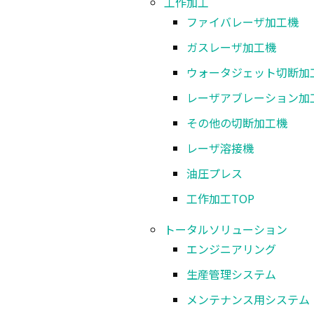
工作加工
ファイバレーザ加工機
充填システム
ガスレーザ加工機
ウォータジェット切断加
包装システム
レーザアブレーション加
その他の切断加工機
レーザ溶接機
検査システム
油圧プレス
工作加工
TOP
固液混合システム
トータルソリューション
エンジニアリング
洗浄設備システム
生産管理システム
メンテナンス用システム