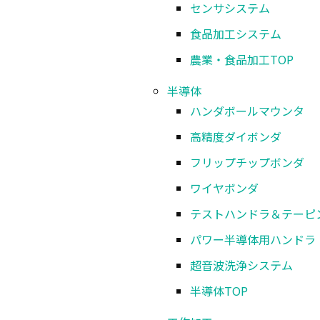
センサシステム
食品加工システム
農業・食品加工
TOP
半導体
ハンダボールマウンタ
高精度ダイボンダ
〒920-
フリップチップボンダ
ワイヤボンダ
テストハンドラ＆テーピ
パワー半導体用ハンドラ
超音波洗浄システム
半導体
TOP
無菌充填システム