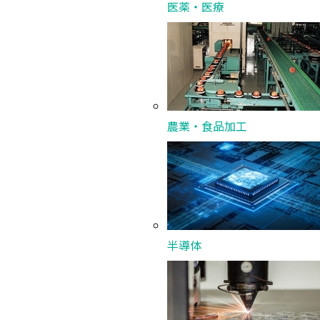
医薬・医療
農業・食品加工
飲料・日用品・化学品
HP Hood LLC さま
半導体
世界基準の品質で支える20年の歩み。
真のパートナーと共に刻む、成功の記録。