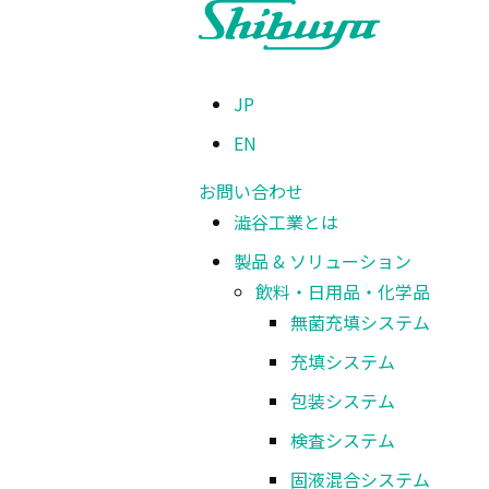
TOP
>
製品 & ソリューション
>
飲料・日用品・化学品
>
充填システム
>
JP
EN
充填システム
化粧品用
お問い合わせ
澁谷工業とは
製品 & ソリューション
飲料・日用品・化学品
化粧品のボトリングシステムです。
無菌充填システム
充填システム
包装システム
化粧品充填システム
検査システム
固液混合システム