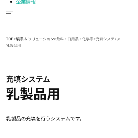
企業情報
TOP
>
製品 & ソリューション
>
飲料・日用品・化学品
>
充填システム
>
乳製品用
充填システム
乳製品用
乳製品の充填を行うシステムです。