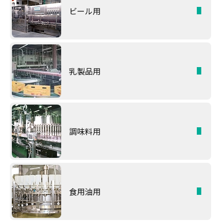
ビール用
乳製品用
調味料用
食用油用