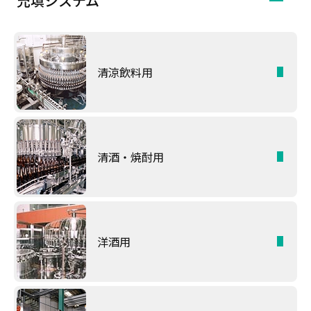
充填システム
清涼飲料用
清酒・焼酎用
洋酒用