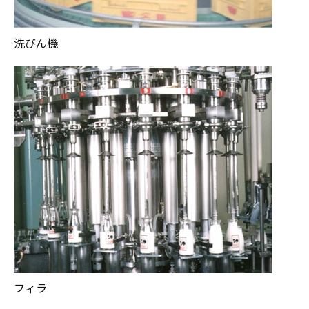
洗びん機
フィラ