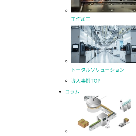
チップ供給方式
トレ
工作加工
チップ加熱方式
パル
基板加熱方式
コン
ボンディング荷重
0.1～
トータルソリューション
搭載精度
±2µ
導入事例
TOP
コラム
装置寸法
1100
装置質量
1300