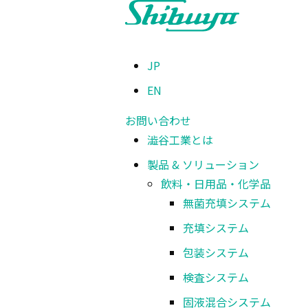
TOP
>
製品 & ソリューション
>
半導体
>
高精度ダイボンダ
>
DB258H
JP
EN
高精度ダイボンダ
DB258H
お問い合わせ
澁谷工業とは
製品 & ソリューション
飲料・日用品・化学品
低コスト高精度ボンダ／精度：±2µm
無菌充填システム
充填システム
包装システム
高精度ボンダ DB258H
検査システム
固液混合システム