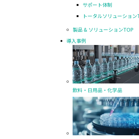
サポート体制
トータルソリューション
製品 & ソリューション
TOP
オプション
導入事例
ツールヘッド
N
ホットパージ
²
飲料・日用品・化学品
超音波ヘッド
大型基板サイズ対応（7mm以上）
ディスペンサ