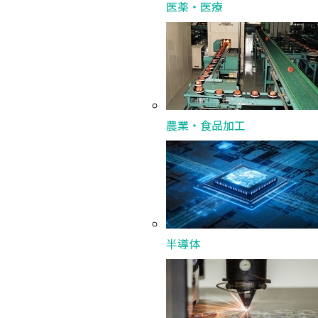
医薬・医療
ペースト転写機構
仕様
農業・食品加工
型式
DB2
適合品種
VCSE
基板サイズ
□0.
半導体
チップサイズ
□0.