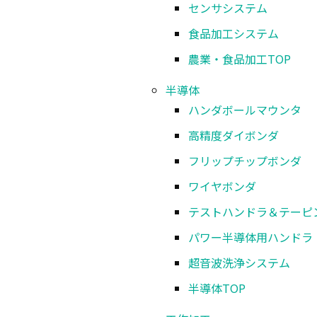
センサシステム
食品加工システム
農業・食品加工
TOP
特徴
半導体
ハンダボールマウンタ
高精度ダイボンダ
高精度ボンディング ±2µm(3σ）
フリップチップボンダ
ワイヤボンダ
微小チップハンドリングに対応
テストハンドラ＆テーピ
自動キャリブレーション機構により経時的
パワー半導体用ハンドラ
パラメトリックシーケンス制御により荷重
超音波洗浄システム
荷重フィードバック方式による高精度荷重
半導体
TOP