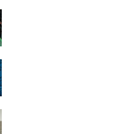
58H
L/LD (Laser Diode)/PD (Photo Diode)/Optical module/Analo
4mm～7.0mm
25mm～5.0mm