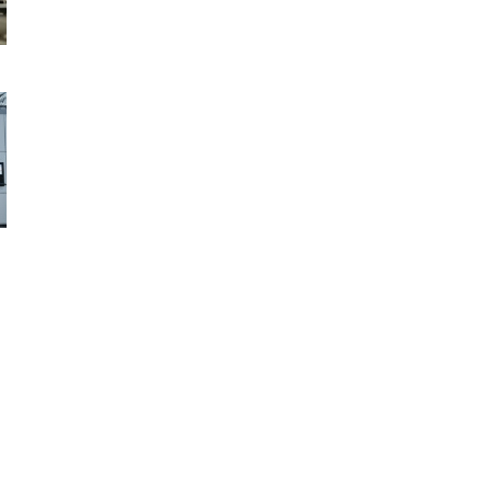
イ供給
スヒート
スタントヒート／パルスヒート
8.8N
m(3σ）
(W)X1140(D)X2200(H)mm
kg